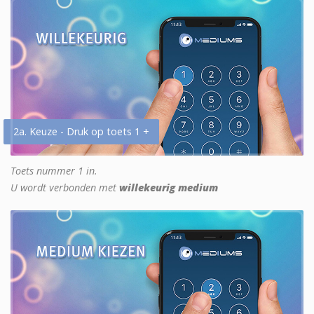
2a. Keuze - Druk op toets 1 +
Toets nummer 1 in.
U wordt verbonden met
willekeurig medium