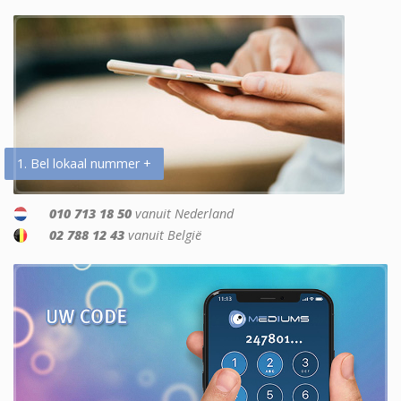
1. Bel lokaal nummer +
010 713 18 50
vanuit Nederland
02 788 12 43
vanuit België