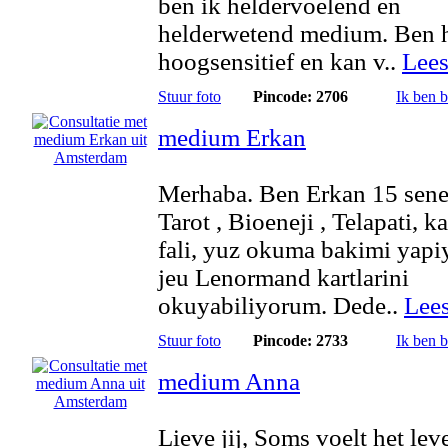
ben ik heldervoelend en
helderwetend medium. Ben 
hoogsensitief en kan v..
Lees
Stuur foto
Pincode: 2706
Ik ben 
medium Erkan
Merhaba. Ben Erkan 15 sene
Tarot , Bioeneji , Telapati, k
fali, yuz okuma bakimi yap
jeu Lenormand kartlarini
okuyabiliyorum. Dede..
Lee
Stuur foto
Pincode: 2733
Ik ben 
medium Anna
Lieve jij, Soms voelt het lev