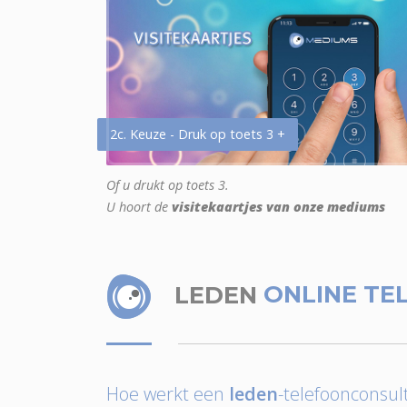
2c. Keuze - Druk op toets 3 +
Of u drukt op toets 3.
U hoort de
visitekaartjes van onze mediums
LEDEN
ONLINE TE
Hoe werkt een
leden
-telefoonconsult