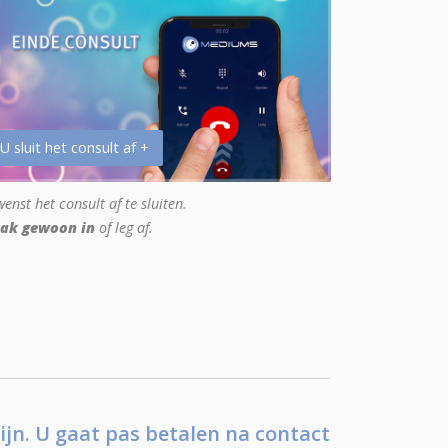
 U sluit het consult af +
enst het consult af te sluiten.
ak gewoon in
of leg af.
ijn. U gaat pas betalen na contact