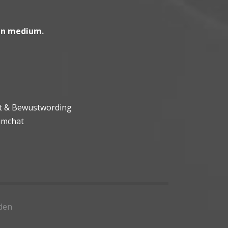
en medium
.
ht & Bewustwording
umchat
den