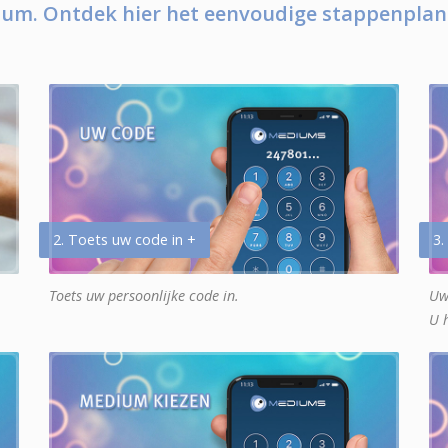
um. Ontdek hier het eenvoudige stappenplan
2. Toets uw code in +
3.
Toets uw persoonlijke code in.
Uw
U 