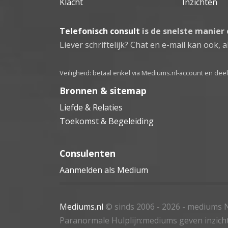
Klacht
Inzichten
Telefonisch consult
is de snelste manier
Liever schriftelijk? Chat en e-mail kan ook, al
Veiligheid: betaal enkel via Mediums.nl-account en de
Bronnen & sitemap
Liefde & Relaties
Toekomst & Begeleiding
Consulenten
Aanmelden als Medium
Mediums.nl
© sinds 2006 - 2026
- mediums N
Paranormale Hulplijn:mediums geven inzich