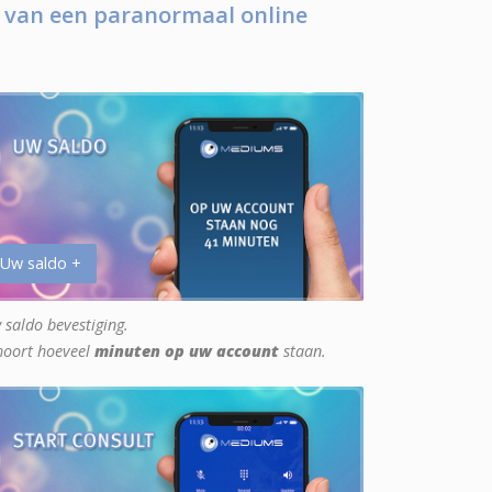
 van een paranormaal online
 Uw saldo +
 saldo bevestiging.
hoort hoeveel
minuten op uw account
staan.