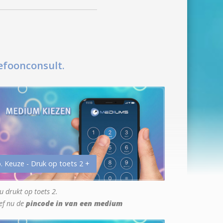
efoonconsult.
. Keuze - Druk op toets 2 +
u drukt op toets 2.
ef nu de
pincode in van een medium