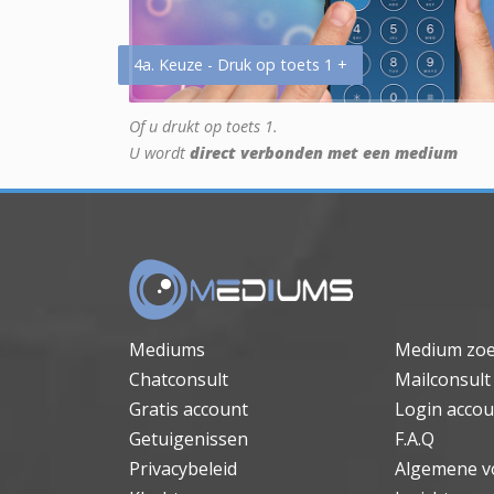
4a. Keuze - Druk op toets 1 +
Of u drukt op toets 1.
U wordt
direct verbonden met een medium
Mediums
Medium zo
Chatconsult
Mailconsult
Gratis account
Login accou
Getuigenissen
F.A.Q
Privacybeleid
Algemene v