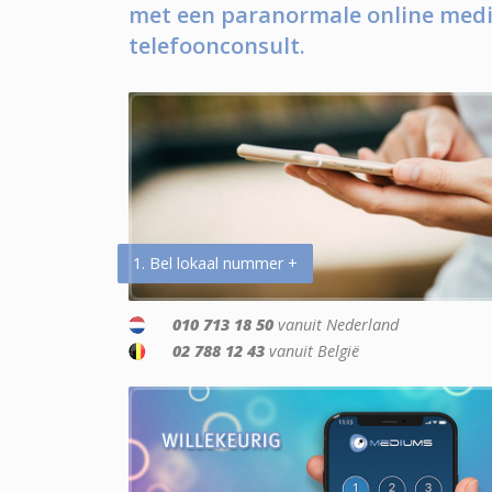
met een paranormale online medi
telefoonconsult.
1. Bel lokaal nummer +
010 713 18 50
vanuit Nederland
02 788 12 43
vanuit België