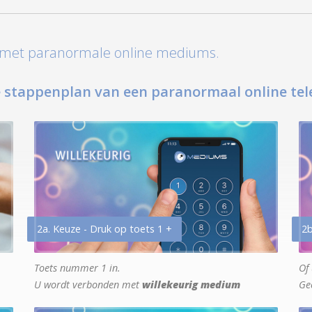
t met paranormale online mediums.
 stappenplan van een paranormaal online tel
2a. Keuze - Druk op toets 1 +
2b
Toets nummer 1 in.
Of 
U wordt verbonden met
willekeurig medium
Ge