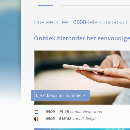
Hoe werkt een
0900
-telefoonconsul
Ontdek hieronder het eenvoudige
1. Bel Mediums-nummer +
0909 - 19 19
vanuit Nederland
0903 - 416 42
vanuit België