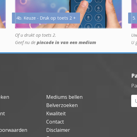
4b. Keuze - Druk op toets 2 +
5.
Of u drukt op toets 2.
Uw
Geef nu de
pincode in van een medium
U 
P
Pa
eken
Mediums bellen
Uw
Belverzoeken
nt
Kwaliteit
Contact
oorwaarden
Disclaimer