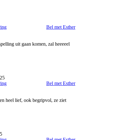
ring
Bel met Esther
spelling uit gaan komen, zal heeeeel
025
ring
Bel met Esther
n heel lief, ook begripvol, ze ziet
25
ring
Bel met Esther