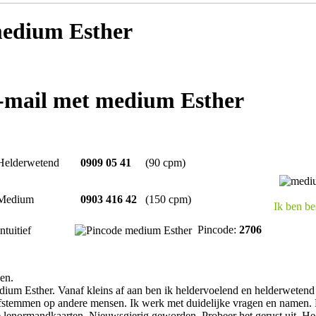
edium Esther
e-mail met medium Esther
Helderwetend
0909 05 41
(90 cpm)
Medium
0903 416 42
(150 cpm)
Ik ben be
Pincode:
2706
Intuitief
en.
ium Esther. Vanaf kleins af aan ben ik heldervoelend en helderwetend
fstemmen op andere mensen. Ik werk met duidelijke vragen en namen. 
lenormandkaarten. Nieuwsgierig geworden. Probeer het gerust uit. Hee