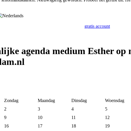
gratis account
lijke agenda medium Esther op
dam.nl
Zondag
Maandag
Dinsdag
Woensdag
2
3
4
5
9
10
11
12
16
17
18
19