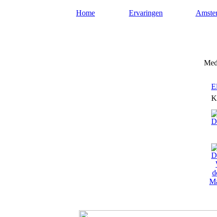
Home
Ervaringen
Amste
Mediums-amsterdam.nl
Medi
E
K
Ma