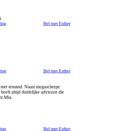
6
ring
Bel met Esther
ring
Bel met Esther
act met iemand. Naast megascherpe
heeft altijd duidelijke adviezen die
nt Mia.
ring
Bel met Esther