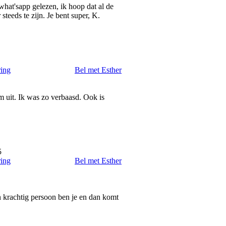
what'sapp gelezen, ik hoop dat al de
teeds te zijn. Je bent super, K.
ring
Bel met Esther
am uit. Ik was zo verbaasd. Ook is
5
ring
Bel met Esther
n krachtig persoon ben je en dan komt