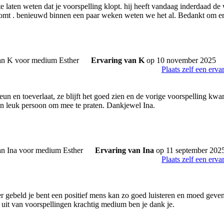
 laten weten dat je voorspelling klopt. hij heeft vandaag inderdaad de 
komt . benieuwd binnen een paar weken weten we het al. Bedankt om er s
Ervaring van K
op 10 november 2025
Plaats zelf een erva
teun en toeverlaat, ze blijft het goed zien en de vorige voorspelling kw
 en leuk persoon om mee te praten. Dankjewel Ina.
Ervaring van Ina
op 11 september 202
Plaats zelf een erva
ker gebeld je bent een positief mens kan zo goed luisteren en moed geve
l uit van voorspellingen krachtig medium ben je dank je.