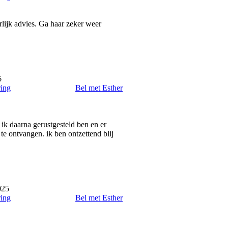
rlijk advies. Ga haar zeker weer
6
ring
Bel met Esther
at ik daarna gerustgesteld ben en er
e ontvangen. ik ben ontzettend blij
025
ring
Bel met Esther