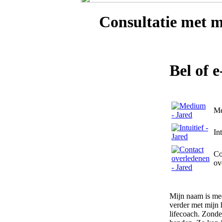
Consultatie met
m
Bel of 
M
Int
Co
ov
Mijn naam is med
verder met mijn 
lifecoach. Zonde