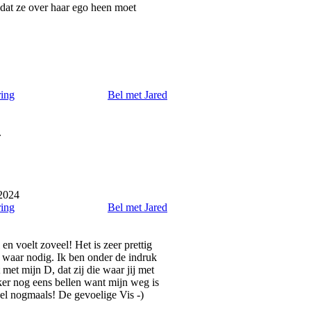
s dat ze over haar ego heen moet
ring
Bel met Jared
.
2024
ring
Bel met Jared
n voelt zoveel! Het is zeer prettig
s waar nodig. Ik ben onder de indruk
et mijn D, dat zij die waar jij met
eker nog eens bellen want mijn weg is
el nogmaals! De gevoelige Vis -)