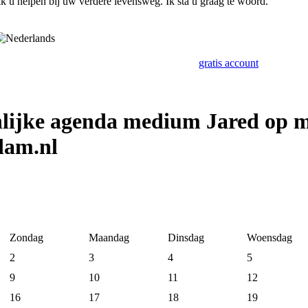
k u helpen bij uw verdere levensweg. Ik sta u graag te woord.
gratis account
nlijke agenda medium Jared op 
dam.nl
Zondag
Maandag
Dinsdag
Woensdag
2
3
4
5
9
10
11
12
16
17
18
19