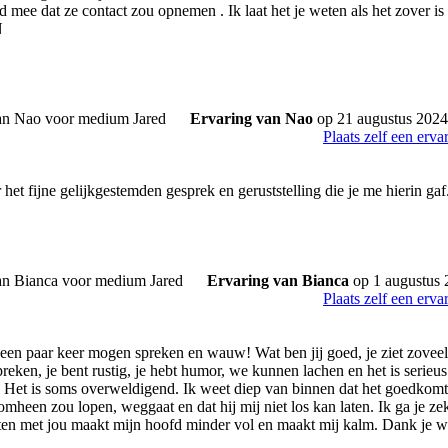
jd mee dat ze contact zou opnemen . Ik laat het je weten als het zover i
N
Ervaring van Nao
op 21 augustus 2024
Plaats zelf een erva
et fijne gelijkgestemden gesprek en geruststelling die je me hierin gaf
Ervaring van Bianca
op 1 augustus 
Plaats zelf een erva
een paar keer mogen spreken en wauw! Wat ben jij goed, je ziet zoveel e
reken, je bent rustig, je hebt humor, we kunnen lachen en het is serieu
. Het is soms overweldigend. Ik weet diep van binnen dat het goedkomt m
omheen zou lopen, weggaat en dat hij mij niet los kan laten. Ik ga je z
ten met jou maakt mijn hoofd minder vol en maakt mij kalm. Dank je w