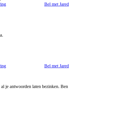
ring
Bel met Jared
a.
ring
Bel met Jared
n al je antwoorden laten bezinken. Ben
4