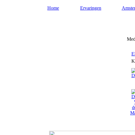
Home
Ervaringen
Amste
Mediums-amsterdam.nl
Medi
E
K
Ma