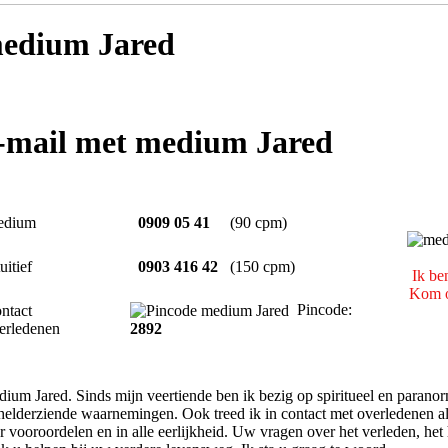
edium Jared
e-mail met medium Jared
edium
0909 05 41
(90 cpm)
uitief
0903 416 42
(150 cpm)
Ik be
Kom o
Pincode:
ntact
erledenen
2892
ium Jared. Sinds mijn veertiende ben ik bezig op spiritueel en parano
helderziende waarnemingen. Ook treed ik in contact met overledenen a
r vooroordelen en in alle eerlijkheid. Uw vragen over het verleden, het