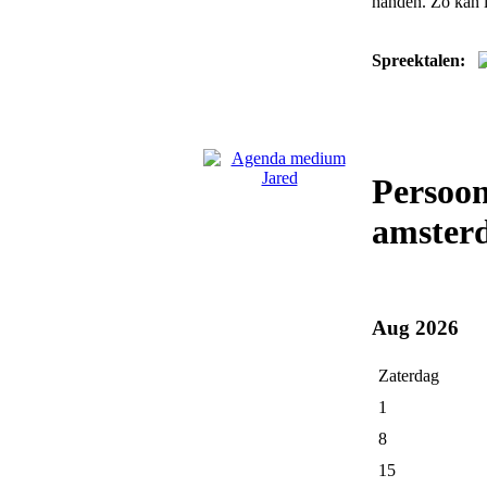
handen. Zo kan i
Spreektalen:
Persoo
amster
Aug 2026
Zaterdag
1
8
15