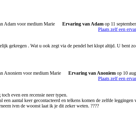
Ervaring van Adam
op 11 septembe
Plaats zelf een erva
elijk gekregen . Wat u ook zegt via de pendel het klopt altijd. U bent zo
Ervaring van Anoniem
op 10 aug
Plaats zelf een erva
toch even een recensie neer typen.
 al een aantal keer gecontacteerd en telkens komen de zelfde leggingen 
rneem ivm de woonst laat ik je dit zeker weten. ????