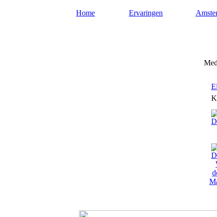
Home
Ervaringen
Amste
Mediums-amsterdam.nl
Medi
E
K
Ma