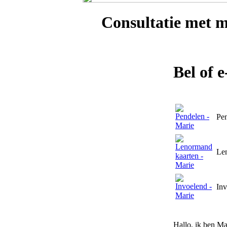
Consultatie met
m
Bel of 
Pe
Le
Inv
Hallo, ik ben Ma