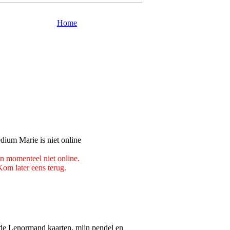
Home
en momenteel niet online.
Kom later eens terug.
 de Lenormand kaarten, mijn pendel en