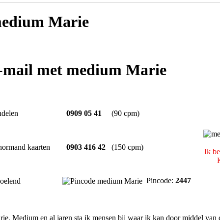
edium Marie
e-mail met medium Marie
ndelen
0909 05 41
(90 cpm)
normand kaarten
0903 416 42
(150 cpm)
Ik b
Pincode:
2447
oelend
rie. Medium en al jaren sta ik mensen bij waar ik kan door middel van