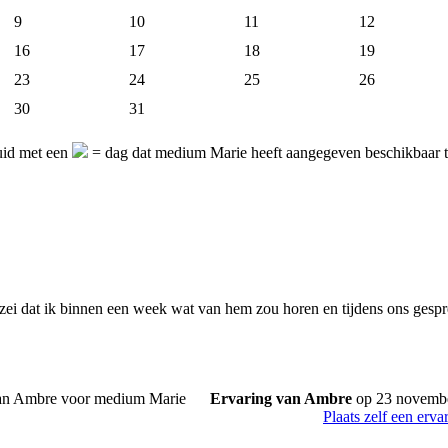
9
10
11
12
16
17
18
19
23
24
25
26
30
31
uid met een
= dag dat medium Marie heeft aangegeven beschikbaar t
 zei dat ik binnen een week wat van hem zou horen en tijdens ons gespre
Ervaring van Ambre
op 23 novemb
Plaats zelf een erva