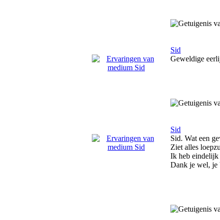
Sid
Geweldige eerli
Sid
Sid. Wat een g
Ziet alles loepz
Ik heb eindelij
Dank je wel, je 