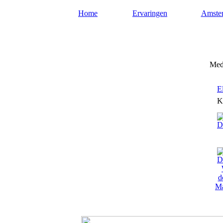
Home
Ervaringen
Amste
Mediums-amsterdam.nl
Medi
E
K
Ma