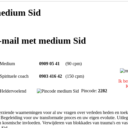
edium Sid
e-mail met medium Sid
Medium
0909 05 41
(90 cpm)
Spirituele coach
0903 416 42
(150 cpm)
Ik be
K
Pincode:
2282
Heldervoelend
rziende waarnemingen voor al uw vragen over verleden heden en toe
. Begeleiding voor uw transformatie proces en uw eigen evolutie. Uitl
n kosmische invloeden. Verwijderen van blokkades van trauma's en vast
 Sid.