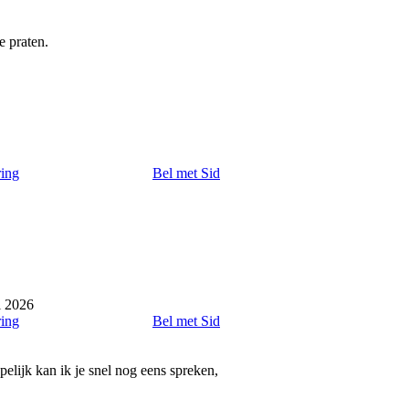
e praten.
ring
Bel met Sid
l 2026
ring
Bel met Sid
elijk kan ik je snel nog eens spreken,