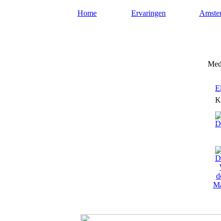
Home
Ervaringen
Amste
Mediums-amsterdam.nl
Medi
E
K
Ma