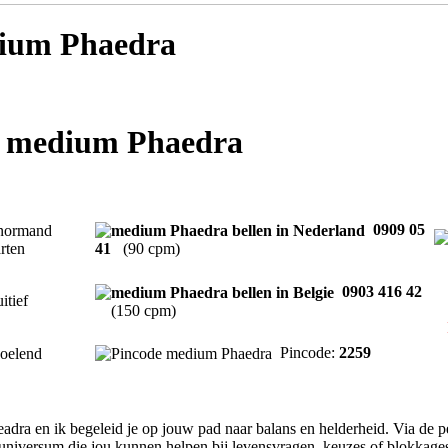
ium Phaedra
t medium Phaedra
0909 05
normand
rten
41
(90 cpm)
0903 416 42
uitief
(150 cpm)
Pincode:
2259
oelend
adra en ik begeleid je op jouw pad naar balans en helderheid. Via de
t universum die jou kunnen helpen bij levensvragen, keuzes of blokkages