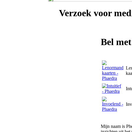
Verzoek voor
med
Bel me
Le
kaa
Int
Inv
Mijn naam is Phe
inzichten uit he