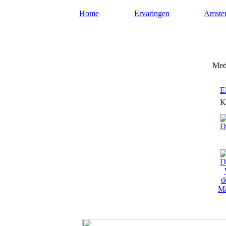
Home
Ervaringen
Amste
Mediums-amsterdam.nl
Medi
E
K
Ma