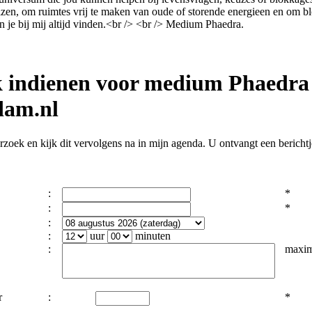
izen, om ruimtes vrij te maken van oude of storende energieen en om bl
an je bij mij altijd vinden.<br /> <br /> Medium Phaedra.
k indienen voor medium Phaedra
dam.nl
zoek en kijk dit vervolgens na in mijn agenda. U ontvangt een berichtje
:
*
:
*
:
:
uur
minuten
:
maxim
r
:
*