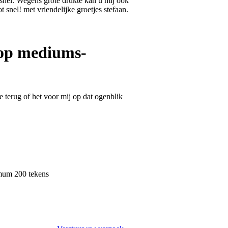
 snel. Wegens grote drukte kan u mij ook
 snel! met vriendelijke groetjes stefaan.
 op mediums-
 terug of het voor mij op dat ogenblik
um 200 tekens