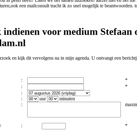
ou in petto heeft? Laten we het samen uitzoeken! aarzel niet en bel me
uren,ook een mailconsult tracht ik zo snel mogelijk te beantwoorden. tot
 indienen voor medium Stefaan
dam.nl
zoek en kijk dit vervolgens na in mijn agenda. U ontvangt een berichtje
:
*
:
*
:
:
uur
minuten
:
maxim
r
:
*