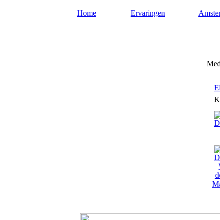
Home
Ervaringen
Amste
Mediums-amsterdam.nl
Medi
E
K
Ma