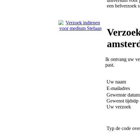
universum voor j
een belverzoek st
Verzoek
amster
Ik ontvang uw ver
past.
Uw naam
E-mailadres
Gewenste datum
Gewenst tijdstip
Uw verzoek
Typ de code ove