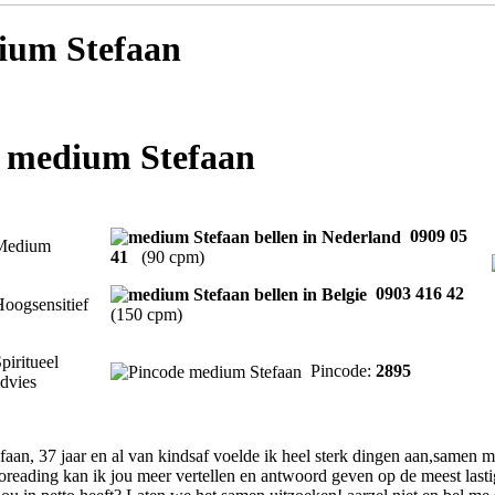
um Stefaan
t medium Stefaan
0909 05
Medium
41
(90 cpm)
0903 416 42
oogsensitief
(150 cpm)
piritueel
Pincode:
2895
dvies
faan, 37 jaar en al van kindsaf voelde ik heel sterk dingen aan,samen me
oreading kan ik jou meer vertellen en antwoord geven op de meest last