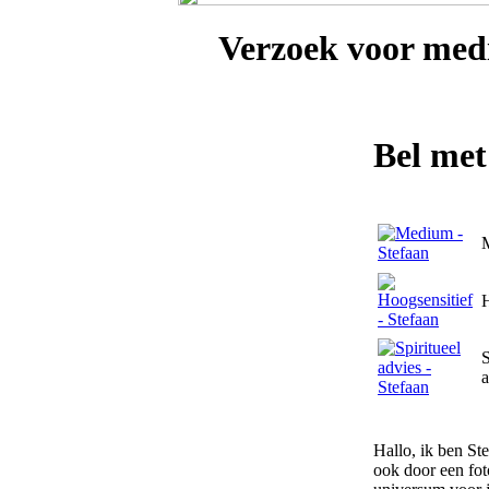
Verzoek voor
medi
Bel me
H
S
a
Hallo, ik ben Ste
ook door een fot