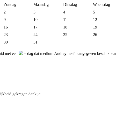
Zondag
Maandag
Dinsdag
Woensdag
2
3
4
5
9
10
11
12
16
17
18
19
23
24
25
26
30
31
uid met een
= dag dat medium Audrey heeft aangegeven beschikbaar
lijkheid gekregen dank je