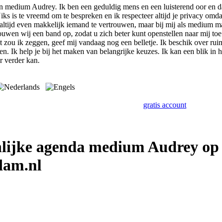
en medium Audrey. Ik ben een geduldig mens en een luisterend oor en da
iks is te vreemd om te bespreken en ik respecteer altijd je privacy omd
iet altijd even makkelijk iemand te vertrouwen, maar bij mij als medium 
ouwen wij een band op, zodat u zich beter kunt openstellen naar mij to
et zou ik zeggen, geef mij vandaag nog een belletje. Ik beschik over ru
n. Ik help je bij het maken van belangrijke keuzes. Ik kan een blik in 
r verder kan.
gratis account
nlijke agenda medium Audrey op
dam.nl