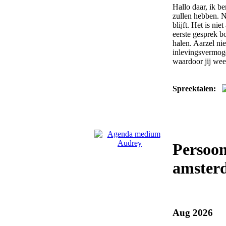
Hallo daar, ik b
zullen hebben. N
blijft. Het is n
eerste gesprek b
halen. Aarzel ni
inlevingsvermoge
waardoor jij wee
Spreektalen:
Persoo
amster
Aug 2026