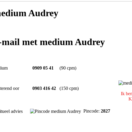
edium Audrey
e-mail met medium Audrey
ium
0909 05 41
(90 cpm)
terend oor
0903 416 42
(150 cpm)
Ik be
K
Pincode:
2827
itueel advies