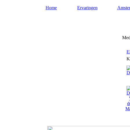
Home
Ervaringen
Amste
Mediums-amsterdam.nl
Medi
E
K
Ma