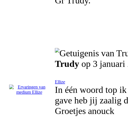
Gr Trudy.
Trudy
op 3 januari
Ellize
In één woord top i
gave heb jij zaalig
Groetjes anouck