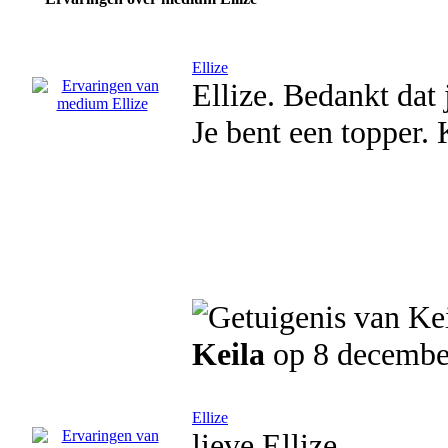
Ellize
Ellize. Bedankt dat 
Je bent een topper. 
Keila
op 8 decembe
Ellize
lieve Ellize