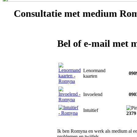
Consultatie met
medium Ro
Bel of e-mail me
Lenormand
0909
kaarten
Invoelend
0903
Intuitief
2379
Ik ben Romyna en werk als medium al een
problemen en twijfels.