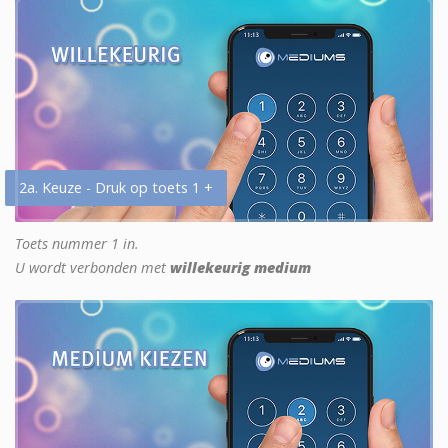
2a. Keuze - Druk op toets 1 +
Toets nummer 1 in.
U wordt verbonden met
willekeurig medium