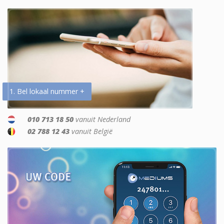
1. Bel lokaal nummer +
010 713 18 50
vanuit Nederland
02 788 12 43
vanuit België