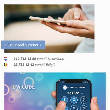
1. Bel lokaal nummer +
010 713 18 50
vanuit Nederland
02 788 12 43
vanuit België