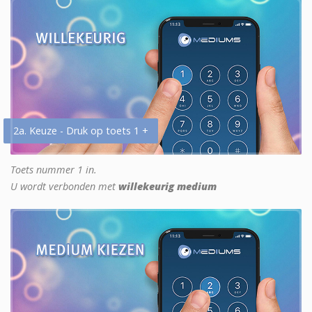
2a. Keuze - Druk op toets 1 +
Toets nummer 1 in.
U wordt verbonden met
willekeurig medium