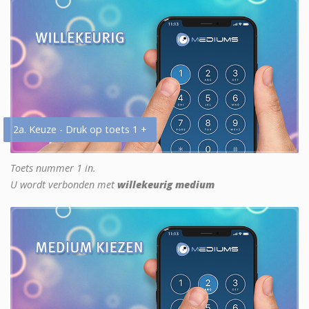
2a. Keuze - Druk op toets 1 +
Toets nummer 1 in.
U wordt verbonden met
willekeurig medium