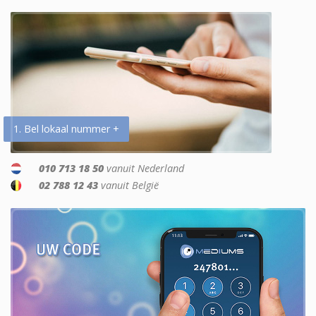
1. Bel lokaal nummer +
010 713 18 50
vanuit Nederland
02 788 12 43
vanuit België