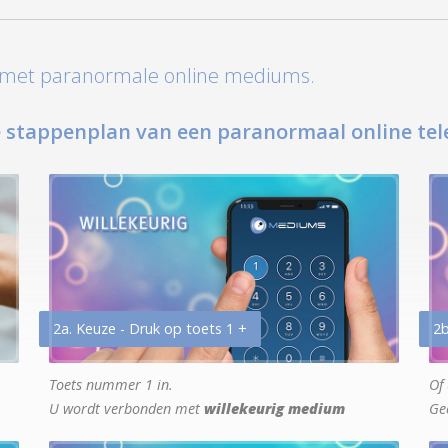
t met paranormale online mediums.
 stappenplan van een paranormaal online tel
2a. Keuze - Druk op toets 1 +
2b
Toets nummer 1 in.
Of 
U wordt verbonden met
willekeurig medium
Ge