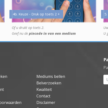
4b. Keuze - Druk op toets 2 +
5.
Of u drukt op toets 2.
Uw
Geef nu de
pincode in van een medium
U 
P
Pa
eken
Mediums bellen
Uw
Belverzoeken
nt
Kwaliteit
Contact
oorwaarden
Disclaimer