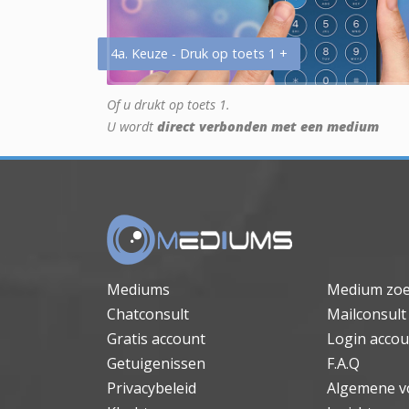
4a. Keuze - Druk op toets 1 +
Of u drukt op toets 1.
U wordt
direct verbonden met een medium
Mediums
Medium zo
Chatconsult
Mailconsult
Gratis account
Login accou
Getuigenissen
F.A.Q
Privacybeleid
Algemene v