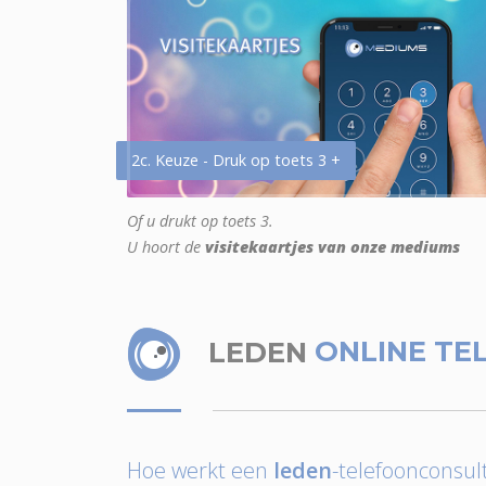
2c. Keuze - Druk op toets 3 +
Of u drukt op toets 3.
U hoort de
visitekaartjes van onze mediums
LEDEN
ONLINE TE
Hoe werkt een
leden
-telefoonconsult