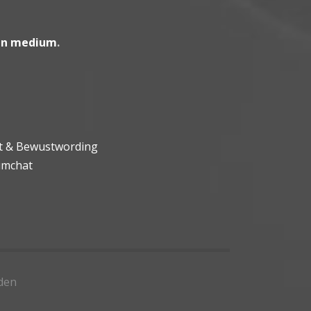
en medium
.
ht & Bewustwording
umchat
den