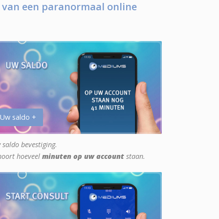
 van een paranormaal online
 Uw saldo +
 saldo bevestiging.
hoort hoeveel
minuten op uw account
staan.