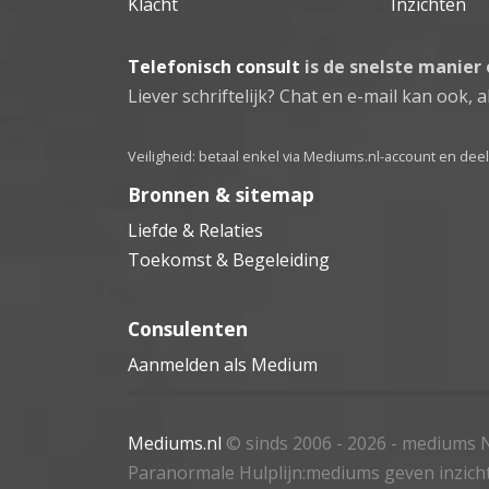
Klacht
Inzichten
Telefonisch consult
is de snelste manier
Liever schriftelijk? Chat en e-mail kan ook, al
Veiligheid: betaal enkel via Mediums.nl-account en de
Bronnen & sitemap
Liefde & Relaties
Toekomst & Begeleiding
Consulenten
Aanmelden als Medium
Mediums.nl
© sinds 2006 - 2026
- mediums N
Paranormale Hulplijn:mediums geven inzich