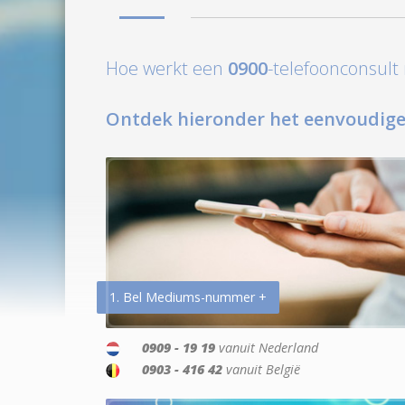
Hoe werkt een
0900
-telefoonconsul
Ontdek hieronder het eenvoudige
1. Bel Mediums-nummer +
0909 - 19 19
vanuit Nederland
0903 - 416 42
vanuit België