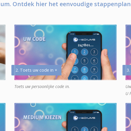
um. Ontdek hier het eenvoudige stappenplan
2. Toets uw code in +
3.
Toets uw persoonlijke code in.
Uw
U 