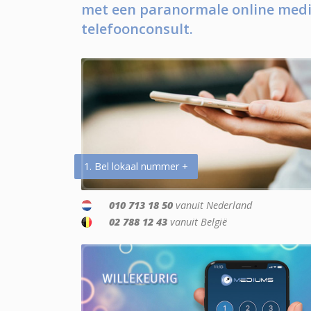
met een paranormale online medi
telefoonconsult.
1. Bel lokaal nummer +
010 713 18 50
vanuit Nederland
02 788 12 43
vanuit België