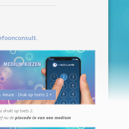
efoonconsult.
. Keuze - Druk op toets 2 +
u drukt op toets 2.
ef nu de
pincode in van een medium