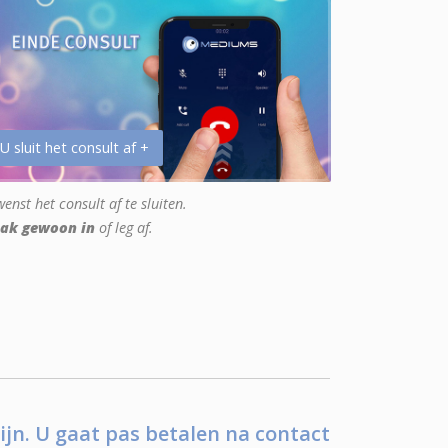
 U sluit het consult af +
enst het consult af te sluiten.
ak gewoon in
of leg af.
ijn. U gaat pas betalen na contact